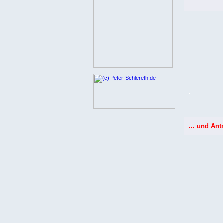
.
... und Ant