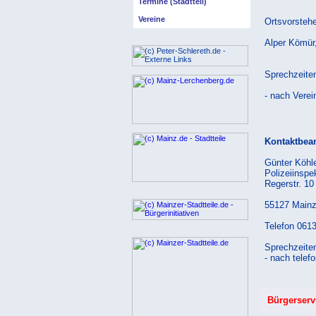
Termine (Stadtteil)
Vereine
Ortsvorstehe
Alper Kömür
Sprechzeite
- nach Verei
Kontaktbea
Günter Köhl
Polizeiinspe
Regerstr. 10
55127 Mainz
Telefon 0613
Sprechzeite
- nach telef
Bürgerserv