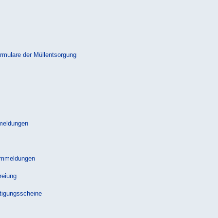
rmulare der Müllentsorgung
meldungen
Ummeldungen
reiung
tigungsscheine