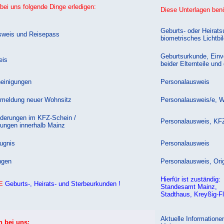
bei uns folgende Dinge erledigen:
Diese Unterlagen benö
Geburts- oder Heirats
sweis und Reisepass
biometrisches Lichtbi
Geburtsurkunde, Einv
eis
beider Elternteile und
einigungen
Personalausweis
meldung neuer Wohnsitz
Personalausweis/e, 
derungen im KFZ-Schein /
Personalausweis, KF
ungen innerhalb Mainz
ugnis
Personalausweis
ngen
Personalausweis, Ori
Hierfür ist zuständig:
E
Geburts-, Heirats- und Sterbeurkunden !
Standesamt Mainz,
Stadthaus, Kreyßig-Fl
Aktuelle Informatione
n bei uns: