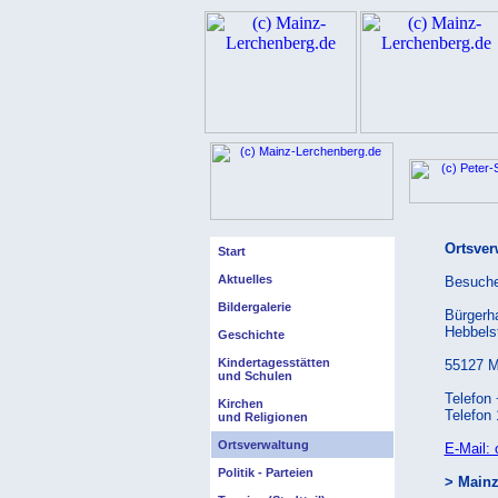
Ortsver
Start
Aktuelles
Besuche
Bildergalerie
Bürgerh
Hebbelst
Geschichte
Kindertagesstätten
55127 M
und Schulen
Telefon
Kirchen
Telefon 
und Religionen
Ortsverwaltung
E-Mail:
Politik - Parteien
> Mainze