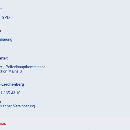
r
, SPD
n:
nbarung
mter
:
er , Polizeihauptkommissar
ktion Mainz 3
-
Lerchenberg
1 / 65 43 10
n
onischer Vereinbarung
.
ice: