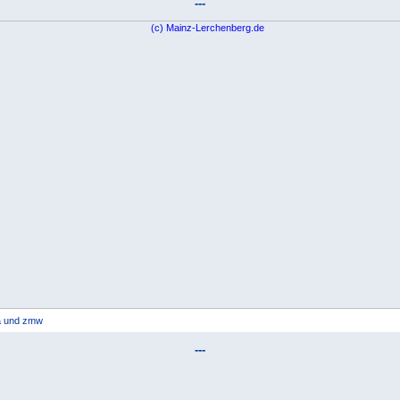
---
ma und zmw
---